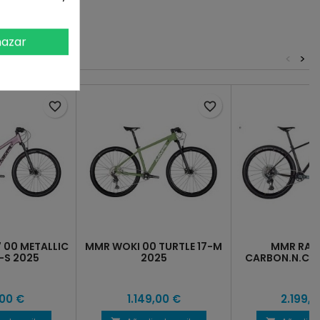
azar
<
>
favorite_border
favorite_border
 00 METALLIC
MMR WOKI 00 TURTLE 17-M
MMR RAKI
6-S 2025
2025
CARBON.N.CH
202
00 €
1.149,00 €
2.199,0