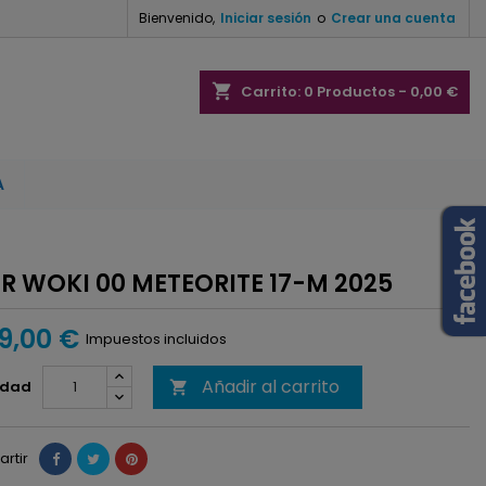
Bienvenido,
Iniciar sesión
o
Crear una cuenta
×
×
×
shopping_cart
Carrito:
0
Productos - 0,00 €
A
n
s
 WOKI 00 METEORITE 17-M 2025
49,00 €
Impuestos incluidos
Añadir al carrito
idad

rtir