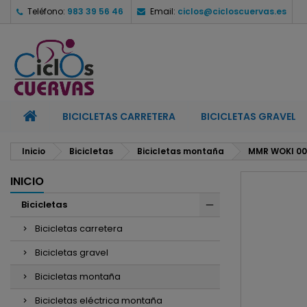
Teléfono:
983 39 56 46
Email:
ciclos@cicloscuervas.es
M
C
I
add_circle_outline
De
No
BICICLETAS CARRETERA
BICICLETAS GRAVEL
Inicio
Bicicletas
Bicicletas montaña
MMR WOKI 00
INICIO
Bicicletas
Bicicletas carretera
Bicicletas gravel
Bicicletas montaña
Bicicletas eléctrica montaña