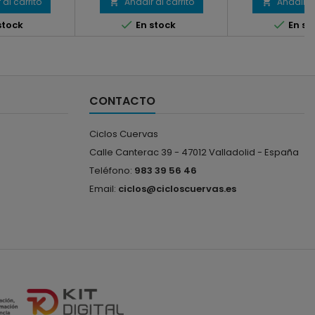
 al carrito
Añadir al carrito
Añadir al




stock
En stock
En st
CONTACTO
Ciclos Cuervas
Calle Canterac 39 -
47012 Valladolid -
España
Teléfono:
983 39 56 46
Email:
ciclos@cicloscuervas.es