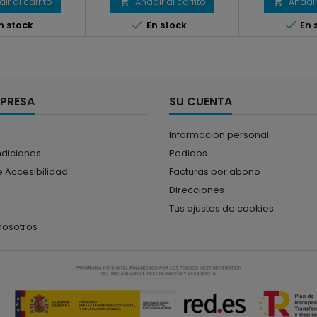
ir al carrito
Añadir al carrito
Añadir




n stock
En stock
En 
MPRESA
SU CUENTA
Información personal
ndiciones
Pedidos
 Accesibilidad
Facturas por abono
Direcciones
Tus ajustes de cookies
nosotros