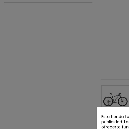
Esta tienda t
publicidad. La
DETALLES D
ofrecerte fun