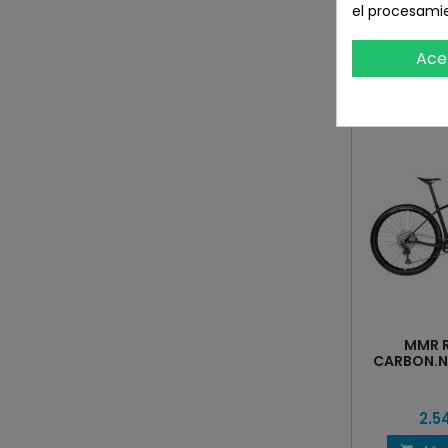
el procesami
EAN13
8435525
Ace
16 OTROS P
MMR R
CARBON.N
2.5