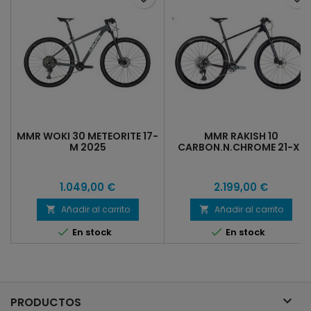
MMR WOKI 30 METEORITE 17-
MMR RAKISH 10
M 2025
CARBON.N.CHROME 21-XL
2025
1.049,00 €
2.199,00 €
Añadir al carrito
Añadir al carrito




En stock
En stock

PRODUCTOS