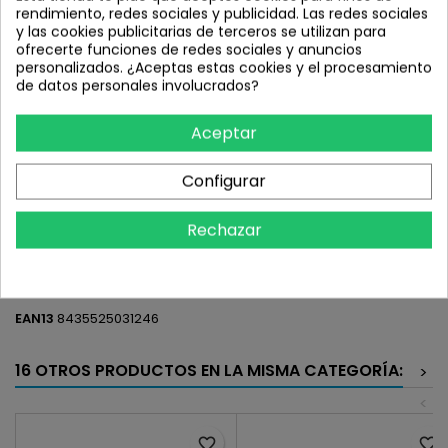
rendimiento, redes sociales y publicidad. Las redes sociales
y las cookies publicitarias de terceros se utilizan para
MMR WOKI 00 METEORITE 21-XL 2025
ofrecerte funciones de redes sociales y anuncios
personalizados. ¿Aceptas estas cookies y el procesamiento
1.149,00 €
de datos personales involucrados?
Impuestos incluidos
Añadir al carrito
Aceptar
Cantidad

Configurar
Compartir
Rechazar
DETALLES DEL PRODUCTO
EAN13
8435525031246
16 OTROS PRODUCTOS EN LA MISMA CATEGORÍA:
>
<
favorite_border
favorite_border