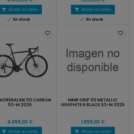
Añadir al carrito
Añadir al carrito




En stock
En stock
favorite_border
favorite_border
ADRENALINE 00 CARBON
MMR GRIP 00 METALLIC
53-M 2025
GRAPHITE N BLACK 53-M 2025
4.099,00 €
1.899,00 €
Añadir al carrito
Añadir al carrito

