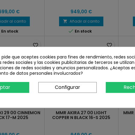
.699,00 €
949,00 €
adir al carrito
Añadir al carrito



En stock
En stock
favorite_border
favorite_border
e pide que aceptes cookies para fines de rendimiento, redes soci
s redes sociales y las cookies publicitarias de terceros se utiliza
ciones de redes sociales y anuncios personalizados. ¿Aceptas e
ento de datos personales involucrados?
ptar
Configurar
Rech
I 29 00 CINNEMON
MMR AKIRA 27 00 LIGHT
MMR 
CK 17-M 2025
COPPER N BLACK 16-S 2025
.699,00 €
949,00 €