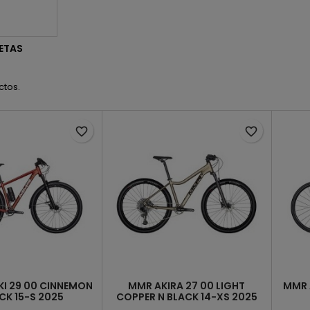
LETAS
ctos.
favorite_border
favorite_border
I 29 00 CINNEMON
MMR AKIRA 27 00 LIGHT
MMR 
CK 15-S 2025
COPPER N BLACK 14-XS 2025