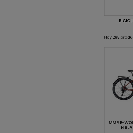
BICIC
Hay 288 produ
MMR E-WOK
N BLA