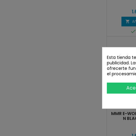
1
Añ

Esta tienda t
publicidad. La
ofrecerte fun
el procesami
Ace
MMR E-WOK
N BLA
1