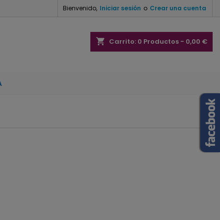
Bienvenido,
Iniciar sesión
o
Crear una cuenta
×
×
×
×
shopping_cart
Carrito:
0
Productos - 0,00 €
A
)
n
s