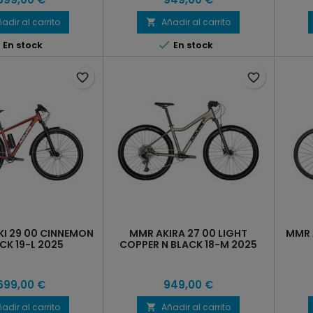
adir al carrito
Añadir al carrito



En stock
En stock
favorite_border
favorite_border
I 29 00 CINNEMON
MMR AKIRA 27 00 LIGHT
MMR 
CK 19-L 2025
COPPER N BLACK 18-M 2025
.699,00 €
949,00 €
adir al carrito
Añadir al carrito
