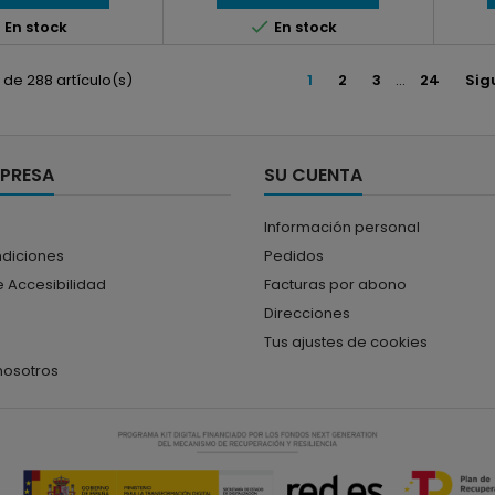


En stock
En stock
 de 288 artículo(s)
1
2
3
…
24
Sig
MPRESA
SU CUENTA
Información personal
ndiciones
Pedidos
 Accesibilidad
Facturas por abono
Direcciones
Tus ajustes de cookies
nosotros