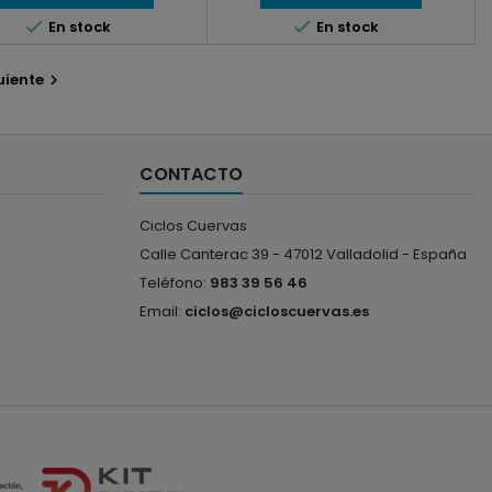


En stock
En stock
uiente

CONTACTO
Ciclos Cuervas
Calle Canterac 39 -
47012 Valladolid -
España
Teléfono:
983 39 56 46
Email:
ciclos@cicloscuervas.es