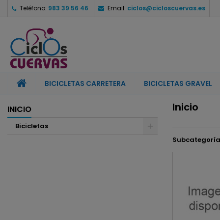
Teléfono:
983 39 56 46
Email:
ciclos@cicloscuervas.es
M
(
C
I
add_circle_outline
((
De
No
BICICLETAS CARRETERA
BICICLETAS GRAVEL
Inicio
INICIO
Bicicletas
Subcategoría