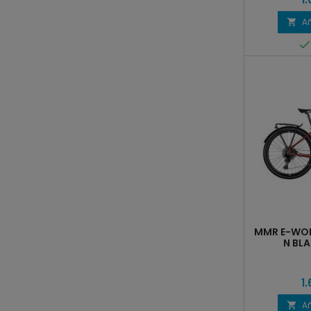
Añ

MMR E-WOK
N BLA
1
Añ
