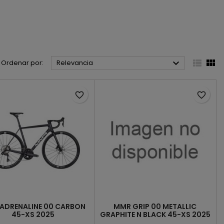



Ordenar por:
Relevancia
favorite_border
favorite_border
ADRENALINE 00 CARBON
MMR GRIP 00 METALLIC
45-XS 2025
GRAPHITE N BLACK 45-XS 2025