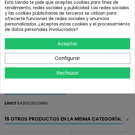
Esta tienda te pide que aceptes cookies para fines de
rendimiento, redes sociales y publicidad. Las redes sociales
MMR AKIRA 27 00 LIGHT COPPER N
y las cookies publicitarias de terceros se utilizan para
BLACK 16-S 2025
ofrecerte funciones de redes sociales y anuncios
personalizados. ¿Aceptas estas cookies y el procesamiento
de datos personales involucrados?
949,00 €
Impuestos incluidos
Aceptar
Añadir al carrito
Cantidad

Configurar
Compartir
Rechazar
DETALLES DEL PRODUCTO
EAN13
8435525021889
16 OTROS PRODUCTOS EN LA MISMA CATEGORÍA:
>
<