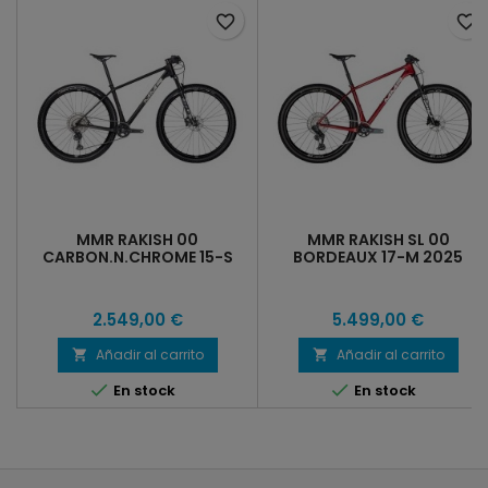
favorite_border
favorite_border
MMR RAKISH 00
MMR RAKISH SL 00
CARBON.N.CHROME 15-S
BORDEAUX 17-M 2025
2025
2.549,00 €
5.499,00 €
Añadir al carrito
Añadir al carrito




En stock
En stock