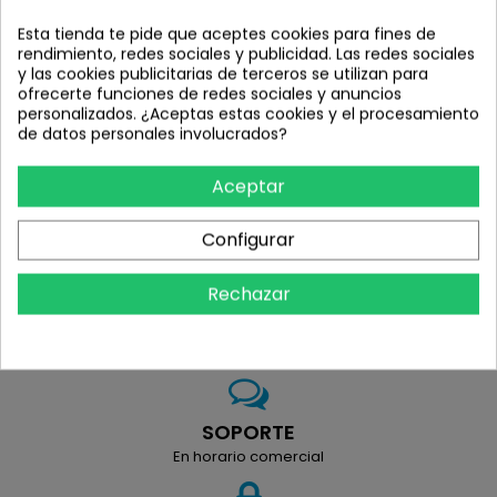
Ciclos Cuervas
Esta tienda te pide que aceptes cookies para fines de
rendimiento, redes sociales y publicidad. Las redes sociales
Taller especializado.
y las cookies publicitarias de terceros se utilizan para
Venta de bicicletas y componentes.
ofrecerte funciones de redes sociales y anuncios
Ropa y complementos para el ciclista
personalizados. ¿Aceptas estas cookies y el procesamiento
de datos personales involucrados?
Aceptar
ENVÍO
Configurar
69,99 €
Rechazar
DEVOLUCIÓN
14 días
SOPORTE
En horario comercial