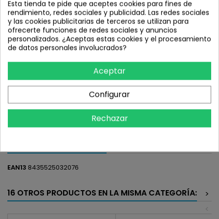
Esta tienda te pide que aceptes cookies para fines de
rendimiento, redes sociales y publicidad. Las redes sociales
MMR E-WOKI 29 00 MIDNIGHT BLUE N
y las cookies publicitarias de terceros se utilizan para
BLACK 21-XL 2025
ofrecerte funciones de redes sociales y anuncios
personalizados. ¿Aceptas estas cookies y el procesamiento
de datos personales involucrados?
1.699,00 €
Impuestos incluidos
Aceptar
Añadir al carrito
Cantidad

Configurar
Compartir
Rechazar
DETALLES DEL PRODUCTO
EAN13
8435525032076
16 OTROS PRODUCTOS EN LA MISMA CATEGORÍA:
>
<