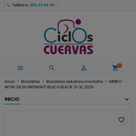
Teléfono:
983 39 56 46
×
×
×
Mi lista de deseos
Crear lista de deseos
Iniciar sesión
Crear nueva lista
add_circle_outline
Debe iniciar sesión para guardar productos en su
Nombre de la lista de deseos
lista de deseos.
Cancelar
Iniciar sesión
Cancelar
Crear lista de deseos
0



shopping_cart
Inicio
Bicicletas
Bicicletas eléctrica montaña
MMR E-
WOKI 29 00 MIDNIGHT BLUE N BLACK 21-XL 2025
INICIO
favorite_border