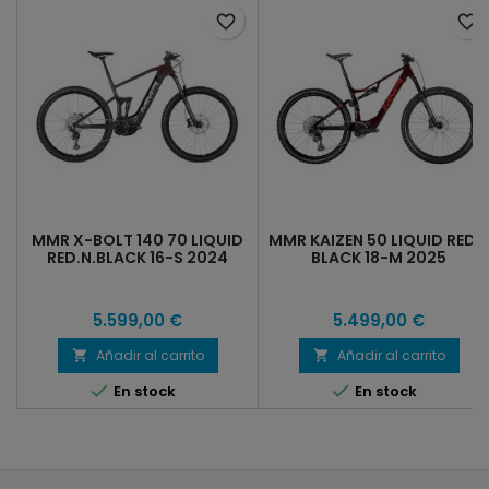
favorite_border
favorite_border
MMR X-BOLT 140 70 LIQUID
MMR KAIZEN 50 LIQUID RED 
RED.N.BLACK 16-S 2024
BLACK 18-M 2025
5.599,00 €
5.499,00 €
Añadir al carrito
Añadir al carrito




En stock
En stock