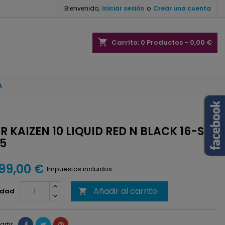
Bienvenido,
Iniciar sesión
o
Crear una cuenta
×
×
×
shopping_cart
Carrito:
0
Productos - 0,00 €
A
n
s
 KAIZEN 10 LIQUID RED N BLACK 16-S
5
99,00 €
Impuestos incluidos
Añadir al carrito
idad

rtir