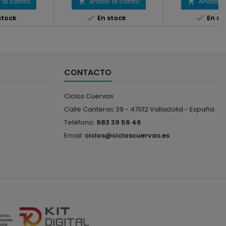
 al carrito
Añadir al carrito
Añadir al




stock
En stock
En st
CONTACTO
Ciclos Cuervas
Calle Canterac 39 -
47012 Valladolid -
España
Teléfono:
983 39 56 46
Email:
ciclos@cicloscuervas.es