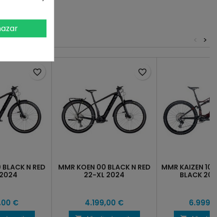
azar
<
>
favorite_border
favorite_border
 BLACK N RED
MMR KOEN 00 BLACK N RED
MMR KAIZEN 10 L
 2024
22-XL 2024
BLACK 20-
,00 €
4.199,00 €
6.999,