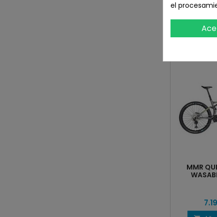
el procesami
EAN13
8435525
Ace
16 OTROS P
MMR QUE
WASABI
7.1