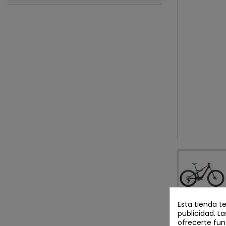
Esta tienda t
publicidad. La
DETALLES D
ofrecerte fun