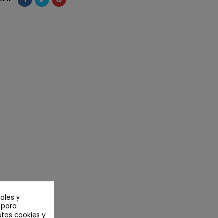
ales y
n para
stas cookies y