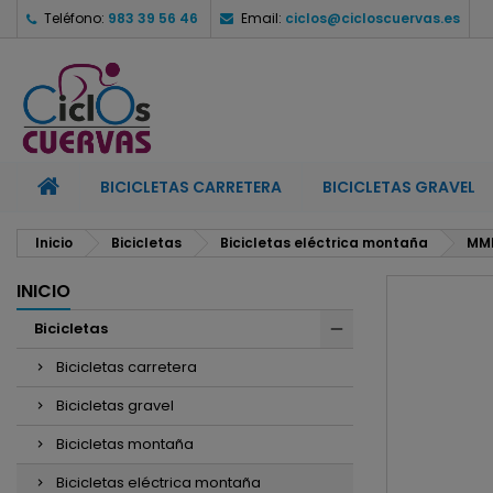
Teléfono:
983 39 56 46
Email:
ciclos@cicloscuervas.es
M
C
I
add_circle_outline
De
No
BICICLETAS CARRETERA
BICICLETAS GRAVEL
Inicio
Bicicletas
Bicicletas eléctrica montaña
MMR
INICIO
Bicicletas
Bicicletas carretera
Bicicletas gravel
Bicicletas montaña
Bicicletas eléctrica montaña