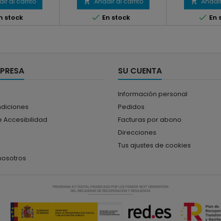
ir al carrito
Añadir al carrito
Añadir




n stock
En stock
En 
MPRESA
SU CUENTA
Información personal
ndiciones
Pedidos
 Accesibilidad
Facturas por abono
Direcciones
Tus ajustes de cookies
nosotros