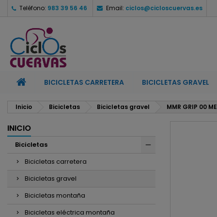
Teléfono:
983 39 56 46
Email:
ciclos@cicloscuervas.es
M
C
I
add_circle_outline
De
No
BICICLETAS CARRETERA
BICICLETAS GRAVEL
Inicio
Bicicletas
Bicicletas gravel
MMR GRIP 00 ME
INICIO
Bicicletas
Bicicletas carretera
Bicicletas gravel
Bicicletas montaña
Bicicletas eléctrica montaña