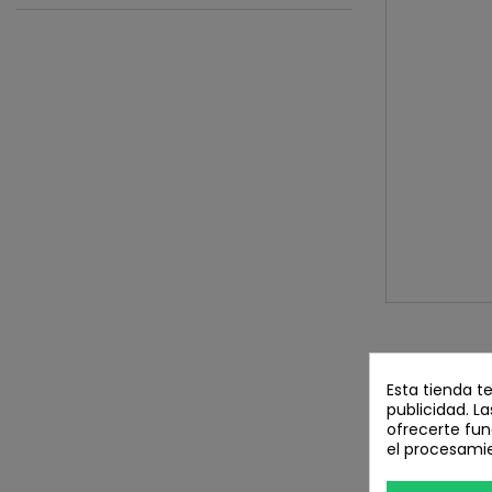
DETALLES D
Esta tienda t
publicidad. La
EAN13
8435525
ofrecerte fun
el procesami
16 OTROS P