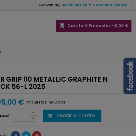
Bienvenido,
Iniciar sesión
o
Crear una cuenta
×
×
×
shopping_cart
Carrito:
0
Productos - 0,00 €
A
n
s
 GRIP 00 METALLIC GRAPHITE N
CK 56-L 2025
99,00 €
Impuestos incluidos
Añadir al carrito
idad

rtir