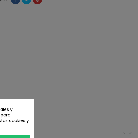
ales y
n para
stas cookies y
<
>