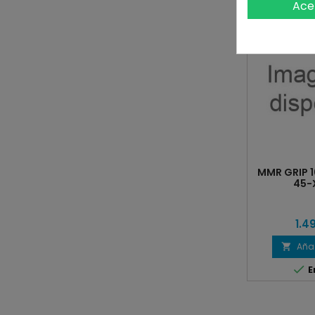
Ace
MMR GRIP 1
45-
1.4
Añad


E