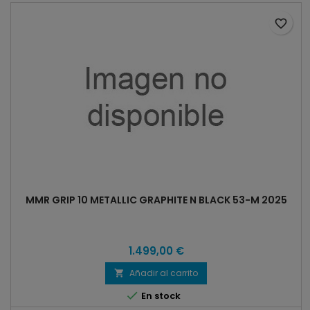
favorite_border
MMR GRIP 10 METALLIC GRAPHITE N BLACK 53-M 2025
1.499,00 €
Añadir al carrito


En stock