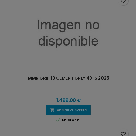
favorite_border
MMR GRIP 10 CEMENT GREY 49-S 2025
1.499,00 €
Añadir al carrito


En stock
favorite_border