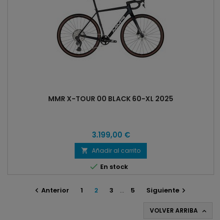
MMR X-TOUR 00 BLACK 60-XL 2025
3.199,00 €
Añadir al carrito


En stock
Anterior
1
2
3
…
5
Siguiente


VOLVER ARRIBA
