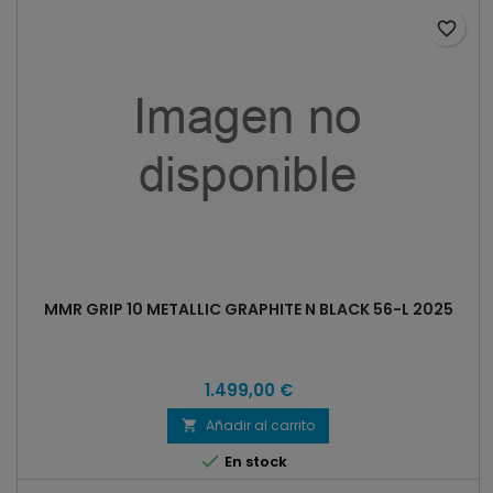
favorite_border
MMR GRIP 10 METALLIC GRAPHITE N BLACK 56-L 2025
1.499,00 €
Añadir al carrito


En stock