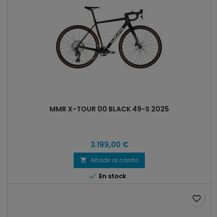
MMR X-TOUR 00 BLACK 49-S 2025
3.199,00 €
Añadir al carrito


En stock
favorite_border