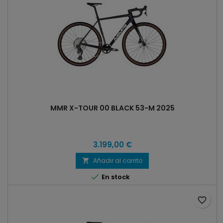
MMR X-TOUR 00 BLACK 53-M 2025
3.199,00 €
Añadir al carrito


En stock
favorite_border