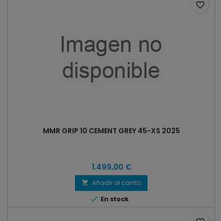
favorite_border
MMR GRIP 10 CEMENT GREY 45-XS 2025
1.499,00 €
Añadir al carrito


En stock