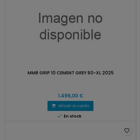
MMR GRIP 10 CEMENT GREY 60-XL 2025
1.499,00 €
Añadir al carrito


En stock
favorite_border