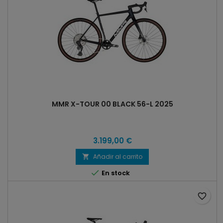
MMR X-TOUR 00 BLACK 56-L 2025
3.199,00 €
Añadir al carrito


En stock
favorite_border