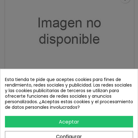
MMR GRIP 10 CEMENT GREY 53-M 2025
Esta tienda te pide que aceptes cookies para fines de
rendimiento, redes sociales y publicidad. Las redes sociales
y las cookies publicitarias de terceros se utilizan para
ofrecerte funciones de redes sociales y anuncios
1.499,00 €
personalizados. ¿Aceptas estas cookies y el procesamiento
de datos personales involucrados?
Añadir al carrito


En stock
Aceptar
favorite_border
Configurar